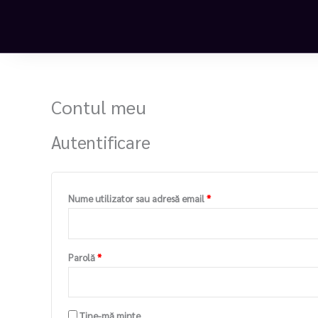
Skip
Obligatoriu
Obligatoriu
to
content
Contul meu
Autentificare
Nume utilizator sau adresă email
*
Parolă
*
Ține-mă minte